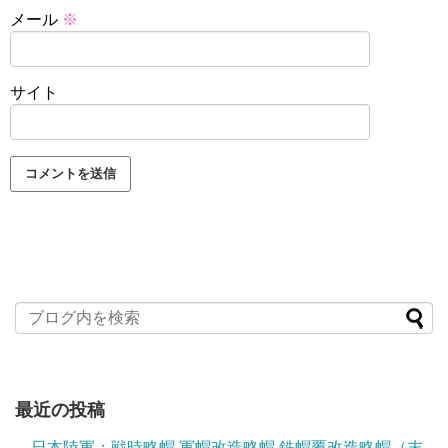
メール
※
サイト
最近の投稿
日本陸軍：戦時略帽 軍帽改造略帽 鉄帽覆改造略帽（末