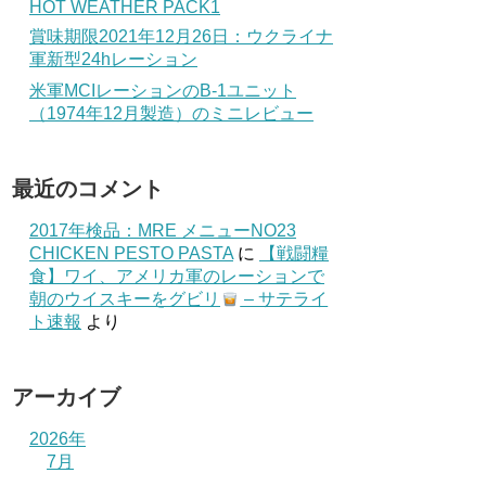
HOT WEATHER PACK1
賞味期限2021年12月26日：ウクライナ
軍新型24hレーション
米軍MCIレーションのB-1ユニット
（1974年12月製造）のミニレビュー
最近のコメント
2017年検品：MRE メニューNO23
CHICKEN PESTO PASTA
に
【戦闘糧
食】ワイ、アメリカ軍のレーションで
朝のウイスキーをグビリ
– サテライ
ト速報
より
アーカイブ
2026年
7月