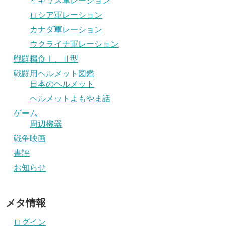
イギリス軍レーション
ロシア軍レーション
カナダ軍レーション
ウクライナ軍レーション
戦闘糧食Ⅰ、Ⅱ型
戦闘用ヘルメット図鑑
日本のヘルメット
ヘルメットよもやま話
ゲーム
周辺機器
戦争映画
書評
お知らせ
メタ情報
ログイン