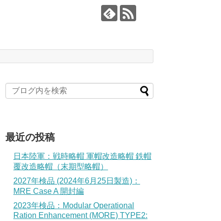
最近の投稿
日本陸軍：戦時略帽 軍帽改造略帽 鉄帽
覆改造略帽（末期型略帽）
2027年検品 (2024年6月25日製造)：
MRE Case A 開封編
2023年検品：Modular Operational
Ration Enhancement (MORE) TYPE2: