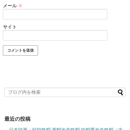
メール
※
サイト
最近の投稿
日本陸軍：戦時略帽 軍帽改造略帽 鉄帽覆改造略帽（末